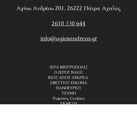
Αγίου Ανδρέου 201, 26222 Πάτρα Αχαΐας
2610 330 644
info@agiosandreas.gr
ΙΕΡΑ ΜΗΤΡΟΠΟΛΙΣ
Ο ΙΕΡΟΣ ΝΑΟΣ
ΒΙΟΣ ΑΓΙΟΥ ΑΝΔΡΕΑ
ΕΦΕΣΤΙΟΣ ΕΙΚΟΝΑ
ΠΑΝΗΓΥΡΕΙΣ
ΤΕΧΝΗ
Ρυθμίσεις Cookies
ΕΚΘΕΣΗ
ΠΑΛΑΙΟΣ Ι. ΝΑΟΣ
ΠΡΟΓΡΑΜΜΑ ΑΚΟΛΟΥΘΙΩΝ
ΧΡΙΣΤΟΥΓΕΝΝΙΑΤΙΚΟ ΠΑΡΚΟ
DOME CAFE
ΤΑ ΝΕΑ ΜΑΣ
ΕΠΙΚΟΙΝΩΝΙΑ