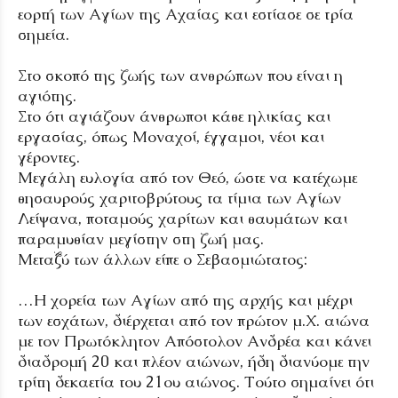
εορτή των Αγίων της Αχαίας και εστίασε σε τρία
σημεία.
Στο σκοπό της ζωής των ανθρώπων που είναι η
αγιότης.
Στο ότι αγιάζουν άνθρωποι κάθε ηλικίας και
εργασίας, όπως Μοναχοί, έγγαμοι, νέοι και
γέροντες.
Μεγάλη ευλογία από τον Θεό, ώστε να κατέχωμε
θησαυρούς χαριτοβρύτους τα τίμια των Αγίων
Λείψανα, ποταμούς χαρίτων και θαυμάτων και
παραμυθίαν μεγίστην στη ζωή μας.
Μεταξύ των άλλων είπε ο Σεβασμιώτατος:
…Η χορεία των Αγίων από της αρχής και μέχρι
των εσχάτων, διέρχεται από τον πρώτον μ.Χ. αιώνα
με τον Πρωτόκλητον Απόστολον Ανδρέα και κάνει
διαδρομή 20 και πλέον αιώνων, ήδη διανύομε την
τρίτη δεκαετία του 21ου αιώνος. Τούτο σημαίνει ότι