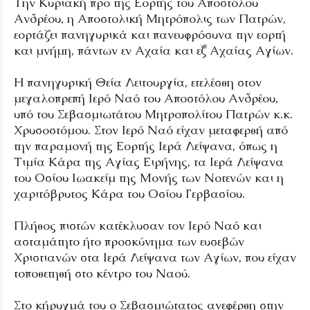
Την Κυριακή προ της Εορτής του Αποστόλου
Ανδρέου, η Αποστολική Μητρόπολις των Πατρών,
εορτάζει πανηγυρικά και πανευφρόσυνα την εορτή
και μνήμη, πάντων εν Αχαία και εξ Αχαίας Αγίων.
Η πανηγυρική Θεία Λειτουργία, ετελέσθη στον
μεγαλοπρεπή Ιερό Ναό του Αποστόλου Ανδρέου,
υπό του Σεβασμιωτάτου Μητροπολίτου Πατρών κ.κ.
Χρυσοστόμου. Στον Ιερό Ναό είχαν μεταφερθή από
την παραμονή της Εορτής Ιερά Λείψανα, όπως η
Τιμία Κάρα της Αγίας Ειρήνης, τα Ιερά Λείψανα
του Οσίου Ιωακείμ της Μονής των Νοτενών και η
χαριτόβρυτος Κάρα του Οσίου Γερβασίου.
Πλήθος πιστών κατέκλυσαν τον Ιερό Ναό και
ασταμάτητο ήτο προσκύνημα των ευσεβών
Χριστιανών στα Ιερά Λείψανα των Αγίων, που είχαν
τοποθετηθή στο κέντρο του Ναού.
Στο κήρυγμά του ο Σεβασμιώτατος ανεφέρθη στην