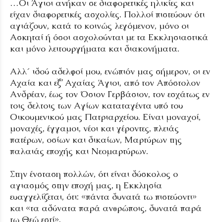
…Οι Άγιοι ανήκαν σε διαφορετικές ηλικίες και
είχαν διαφορετικές ασχολίες. Πολλοί πιστεύουν ότι
αγιάζουν, κατά το κοινώς λεγόμενον, μόνο οι
Ασκηταί ή όσοι ασχολούνται με τα Εκκλησιαστικά
και μόνο λειτουργήματα και διακονήματα.
Αλλ΄ ιδού αδελφοί μου, ενώπιόν μας σήμερον, οι εν
Αχαία και εξ’ Αχαίας Άγιοι, από τον Απόστολον
Ανδρέαν, έως τον Όσιον Γερβάσιον, τον εσχάτως εν
τοις δελτοις των Αγίων καταταγέντα υπό του
Οικουμενικού μας Πατριαρχείου. Είναι μοναχοί,
μοναχές, έγγαμοι, νέοι και γέροντες, πλειάς
πατέρων, οσίων και δικαίων, Μαρτύρων της
παλαιάς εποχής και Νεομαρτύρων.
Στην ένσταση πολλών, ότι είναι δύσκολος ο
αγιασμός στην εποχή μας, η Εκκλησία
ευαγγελίζεται, ότι: «πάντα δυνατά τω πιστεύοντι»
και «τα αδύνατα παρά ανθρώποις, δυνατά παρά
τω Θεώ εστί».