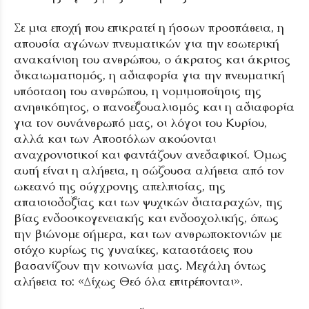
Σε μια εποχή που επικρατεί η ήσσων προσπάθεια, η
απουσία αγώνων πνευματικών για την εσωτερική
ανακαίνιση του ανθρώπου, ο άκρατος και άκριτος
δικαιωματισμός, η αδιαφορία για την πνευματική
υπόσταση του ανθρώπου, η νομιμοποίησις της
ανηθικότητος, ο πανσεξουαλισμός και η αδιαφορία
για τον συνάνθρωπό μας, οι λόγοι του Κυρίου,
αλλά και των Αποστόλων ακούονται
αναχρονιστικοί και φαντάζουν ανεδαφικοί. Όμως
αυτή είναι η αλήθεια, η σώζουσα αλήθεια από τον
ωκεανό της σύγχρονης απελπισίας, της
απαισιοδοξίας και των ψυχικών διαταραχών, της
βίας ενδοοικογενειακής και ενδοσχολικής, όπως
την βιώνομε σήμερα, και των ανθρωποκτονιών με
στόχο κυρίως τις γυναίκες, καταστάσεις που
βασανίζουν την κοινωνία μας. Μεγάλη όντως
αλήθεια το: «Δίχως Θεό όλα επιτρέπονται».