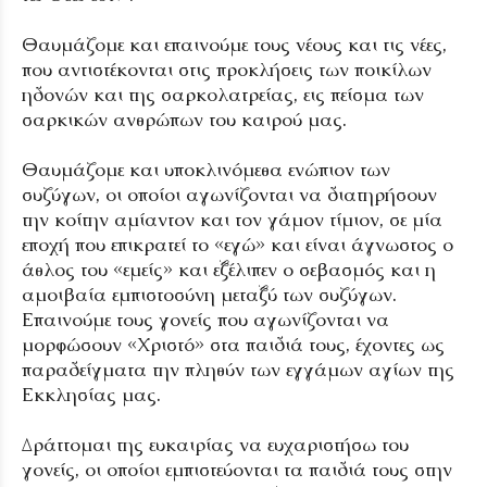
Θαυμάζομε και επαινούμε τους νέους και τις νέες,
που αντιστέκονται στις προκλήσεις των ποικίλων
ηδονών και της σαρκολατρείας, εις πείσμα των
σαρκικών ανθρώπων του καιρού μας.
Θαυμάζομε και υποκλινόμεθα ενώπιον των
συζύγων, οι οποίοι αγωνίζονται να διατηρήσουν
την κοίτην αμίαντον και τον γάμον τίμιον, σε μία
εποχή που επικρατεί το «εγώ» και είναι άγνωστος ο
άθλος του «εμείς» και εξέλιπεν ο σεβασμός και η
αμοιβαία εμπιστοσύνη μεταξύ των συζύγων.
Επαινούμε τους γονείς που αγωνίζονται να
μορφώσουν «Χριστό» στα παιδιά τους, έχοντες ως
παραδείγματα την πληθύν των εγγάμων αγίων της
Εκκλησίας μας.
Δράττομαι της ευκαιρίας να ευχαριστήσω του
γονείς, οι οποίοι εμπιστεύονται τα παιδιά τους στην