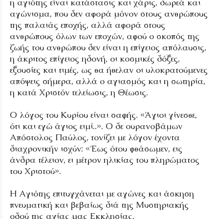
η αγιότης είναι κατάστασις και χάρις, δωρεά και
αγώνισμα, που δεν αφορά μόνον στους ανθρώπους
της παλαιάς εποχής, αλλά αφορά στους
ανθρώπους όλων των εποχών, αφού ο σκοπός της
ζωής του ανθρώπου δεν είναι η επίγειος απόλαυσις,
η άκριτος επίγειος ηδονή, οι κοσμικές δόξες,
εξουσίες και τιμές, ως θα ήθελαν οι υλοκρατούμενες
απόψεις σήμερα, αλλά ο αγιασμός και η σωτηρία,
η κατά Χριστόν τελείωσις, η Θέωσις.
Ο λόγος του Κυρίου είναι σαφής. «Άγιοι γίνεσθε,
ότι και εγώ άγιος ειμί..». Ο δε ουρανοβάμων
Απόστολος Παύλος, τονίζει με λόγον έχοντα
διαχρονικήν ισχύν: «Έως ότου φθάσωμεν, εις
άνδρα τέλειον, ει μέτρον ηλικίας του πληρώματος
του Χριστού».
Η Αγιότης επιτυγχάνεται με αγώνες και άσκηση
πνευματική και βεβαίως διά της Μυστηριακής
οδού της αγίας μας Εκκλησίας.