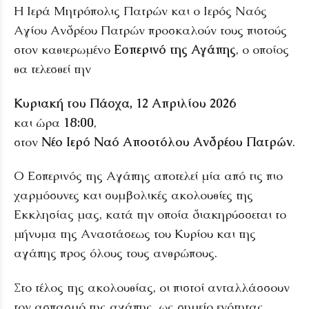
Η Ιερά Μητρόπολις Πατρών και ο Ιερός Ναός
Αγίου Ανδρέου Πατρών προσκαλούν τους πιστούς
στον καθιερωμένο
Εσπερινό της Αγάπης
, ο οποίος
θα τελεσθεί την
Κυριακή του Πάσχα, 12 Απριλίου 2026
και ώρα
18:00
,
στον
Νέο Ιερό Ναό Αποστόλου Ανδρέου Πατρών
.
Ο Εσπερινός της Αγάπης αποτελεί μία από τις πιο
χαρμόσυνες και συμβολικές ακολουθίες της
Εκκλησίας μας, κατά την οποία διακηρύσσεται το
μήνυμα της Αναστάσεως του Κυρίου και της
αγάπης προς όλους τους ανθρώπους.
Στο τέλος της ακολουθίας, οι πιστοί ανταλλάσσουν
τον ασπασμό της αγάπης, ως σημείο ενότητας,