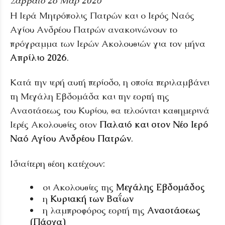
Σάββατο 28 Μαρ 2026
Η Ιερά Μητρόπολις Πατρών και ο Ιερός Ναός
Αγίου Ανδρέου Πατρών ανακοινώνουν το
πρόγραμμα των Ιερών Ακολουθιών για τον μήνα
Απρίλιο 2026
.
Κατά την ιερή αυτή περίοδο, η οποία περιλαμβάνει
τη Μεγάλη Εβδομάδα και την εορτή της
Αναστάσεως του Κυρίου, θα τελούνται καθημερινά
Ιερές Ακολουθίες στον
Παλαιό και στον Νέο Ιερό
Ναό Αγίου Ανδρέου Πατρών
.
Ιδιαίτερη θέση κατέχουν:
οι Ακολουθίες της
Μεγάλης Εβδομάδος
η
Κυριακή των Βαΐων
η λαμπροφόρος εορτή της
Αναστάσεως
(Πάσχα)